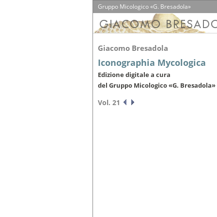
Gruppo Micologico «G. Bresadola»
Giacomo Bresadola
Iconographia Mycologica
Edizione digitale a cura
del Gruppo Micologico «G. Bresadola»
Vol. 21