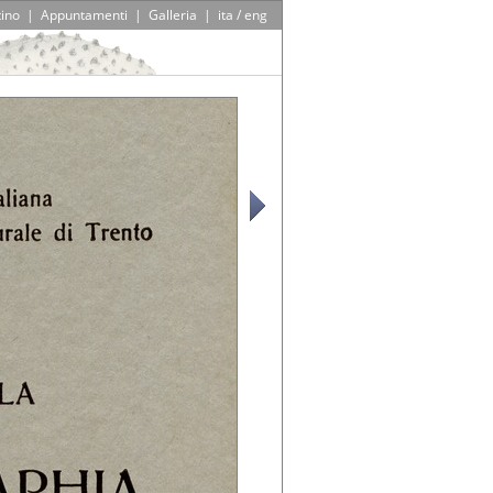
tino
|
Appuntamenti
|
Galleria
|
ita / eng