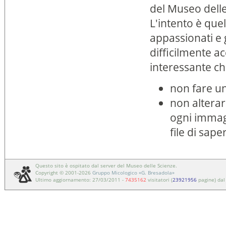
del Museo delle
L'intento è quell
appassionati e g
difficilmente a
interessante ch
non fare un
non alterare
ogni immagi
file di sape
Questo sito è ospitato dal server del Museo delle Scienze.
Copyright © 2001-2026
Gruppo Micologico «G. Bresadola»
Ultimo aggiornamento: 27/03/2011 -
7435162
visitatori (
23921956
pagine) dal