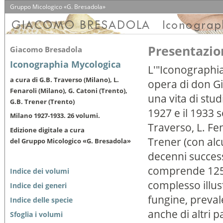
Gruppo Micologico «G. Bresadola»
Presentazio
Giacomo Bresadola
Iconographia Mycologica
L'"Iconographia
a cura di G.B. Traverso (Milano), L.
opera di don G
Fenaroli (Milano), G. Catoni (Trento),
una vita di stud
G.B. Trener (Trento)
1927 e il 1933 s
Milano 1927-1933. 26 volumi.
Traverso, L. Fen
Edizione digitale a cura
Trener (con alc
del Gruppo Micologico «G. Bresadola»
decenni successi
comprende 1250
Indice dei volumi
complesso illus
Indice dei generi
fungine, preva
Indice delle specie
anche di altri pa
Sfoglia i volumi