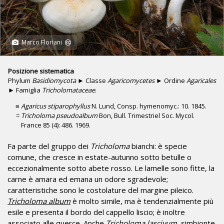
Marco Floriani
Posizione sistematica
Phylum
Basidiomycota
► Classe
Agaricomycetes
► Ordine
Agaricales
► Famiglia
Tricholomataceae
.
Agaricus stiparophyllus
N. Lund, Consp. hymenomyc.: 10. 1845.
Tricholoma pseudoalbum
Bon, Bull. Trimestriel Soc. Mycol.
France 85 (4): 486. 1969.
Fa parte del gruppo dei
Tricholoma
bianchi: è specie
comune, che cresce in estate-autunno sotto betulle o
eccezionalmente sotto abete rosso. Le lamelle sono fitte, la
carne è amara ed emana un odore sgradevole;
caratteristiche sono le costolature del margine pileico.
Tricholoma album
è molto simile, ma è tendenzialmente più
esile e presenta il bordo del cappello liscio; è inoltre
associato alle querce. Anche
Tricholoma lascivum
, simbionte