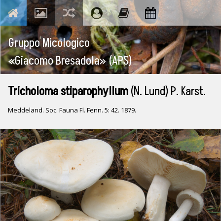
Gruppo Micologico
«Giacomo Bresadola»
(APS)
Tricholoma stiparophyllum
(N. Lund) P. Karst.
Meddeland. Soc. Fauna Fl. Fenn. 5: 42. 1879.